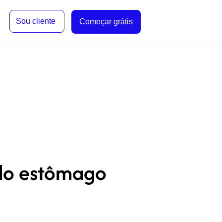
Sou cliente
Começar grátis
 do estômago