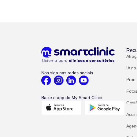
Recu
Atraç
IA no
Nos siga nas redes sociais
Pront
Fotos
Baixe o app do My Smart Clinic
Gest
Assin
Agend