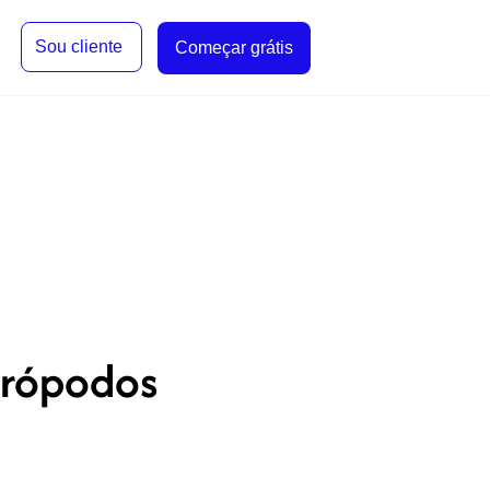
Sou cliente
Começar grátis
trópodos