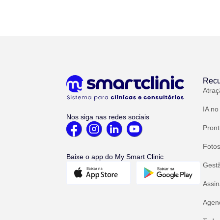
Recu
Atraç
IA no
Nos siga nas redes sociais
Pront
Fotos
Baixe o app do My Smart Clinic
Gest
Assin
Agend