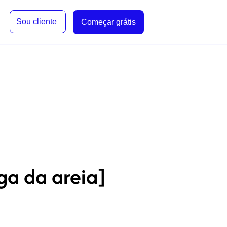
Sou cliente
Começar grátis
ga da areia]