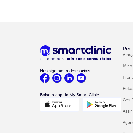
Recu
Atraç
IA no
Nos siga nas redes sociais
Pront
Fotos
Baixe o app do My Smart Clinic
Gest
Assin
Agend