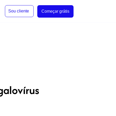
Sou cliente
Começar grátis
alovírus