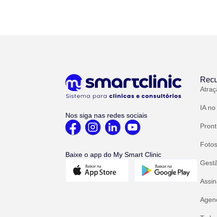
Recu
Atraç
IA no
Nos siga nas redes sociais
Pront
Fotos
Baixe o app do My Smart Clinic
Gest
Assin
Agend