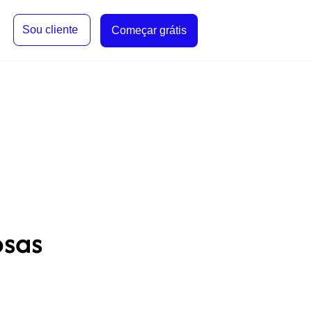
Sou cliente
Começar grátis
osas