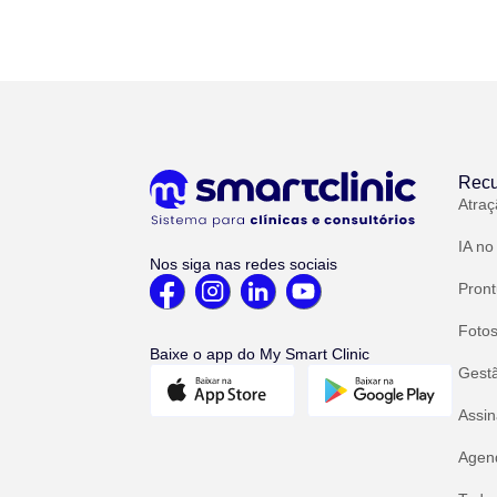
Recu
Atraç
IA no
Nos siga nas redes sociais
Pront
Fotos
Baixe o app do My Smart Clinic
Gest
Assin
Agend