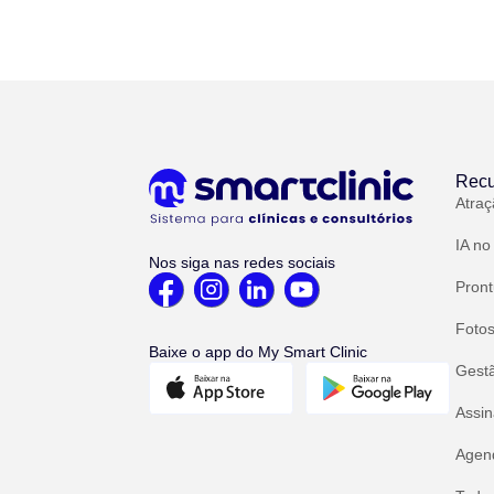
Recu
Atraç
IA no
Nos siga nas redes sociais
Pront
Fotos
Baixe o app do My Smart Clinic
Gest
Assin
Agend